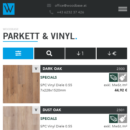
office@woodbase.at
+43 6232 37 426
WOODBASE
PARKETT & VINYL
V
DARK OAK
2300
SPECIALS
SPC Vinyl Diele 0.55
exkl. MwSt./m²
7x228x1520mm
44,92 €
V
DUST OAK
2301
SPECIALS
SPC Vinyl Diele 0.55
exkl. MwSt./m²