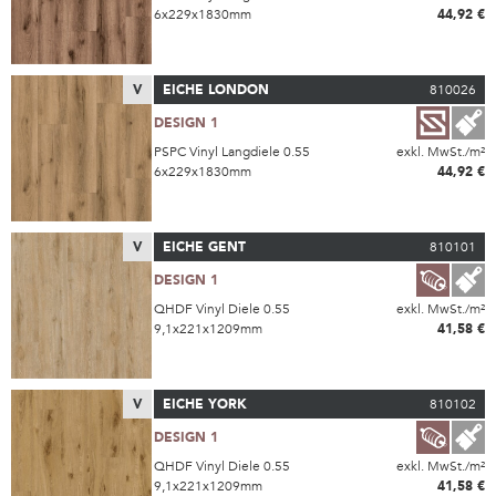
6x229x1830mm
44,92 €
V
EICHE LONDON
810026
DESIGN 1
PSPC Vinyl Langdiele 0.55
exkl. MwSt./m²
6x229x1830mm
44,92 €
V
EICHE GENT
810101
DESIGN 1
QHDF Vinyl Diele 0.55
exkl. MwSt./m²
9,1x221x1209mm
41,58 €
V
EICHE YORK
810102
DESIGN 1
QHDF Vinyl Diele 0.55
exkl. MwSt./m²
9,1x221x1209mm
41,58 €