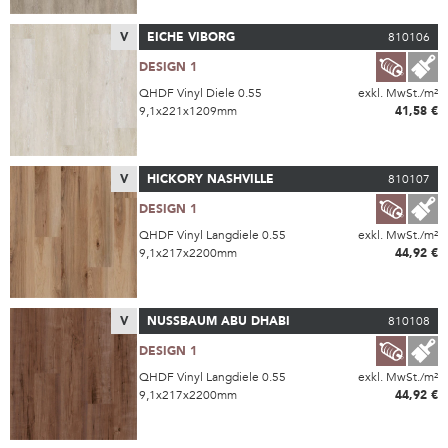
V
EICHE VIBORG
810106
DESIGN 1
QHDF Vinyl Diele 0.55
exkl. MwSt./m²
9,1x221x1209mm
41,58 €
V
HICKORY NASHVILLE
810107
DESIGN 1
QHDF Vinyl Langdiele 0.55
exkl. MwSt./m²
9,1x217x2200mm
44,92 €
V
NUSSBAUM ABU DHABI
810108
DESIGN 1
QHDF Vinyl Langdiele 0.55
exkl. MwSt./m²
9,1x217x2200mm
44,92 €