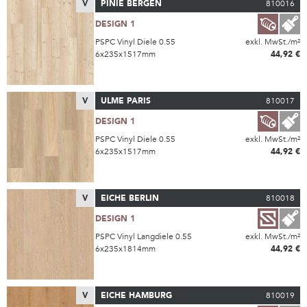
V
PINIE BERGEN
810016
DESIGN 1
PSPC Vinyl Diele 0.55
exkl. MwSt./m²
6x235x1517mm
44,92 €
V
ULME PARIS
810017
DESIGN 1
PSPC Vinyl Diele 0.55
exkl. MwSt./m²
6x235x1517mm
44,92 €
V
EICHE BERLIN
810018
DESIGN 1
PSPC Vinyl Langdiele 0.55
exkl. MwSt./m²
6x235x1814mm
44,92 €
V
EICHE HAMBURG
810019