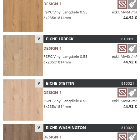
DESIGN 1
PSPC Vinyl Langdiele 0.55
exkl. MwSt./m²
6x235x1814mm
44,92 €
V
EICHE LÜBECK
810020
DESIGN 1
PSPC Vinyl Langdiele 0.55
exkl. MwSt./m²
6x235x1814mm
44,92 €
V
EICHE STETTIN
810021
DESIGN 1
PSPC Vinyl Langdiele 0.55
exkl. MwSt./m²
6x235x1814mm
44,92 €
V
EICHE WASHINGTON
810022
DESIGN 1