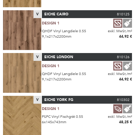
V
EICHE CAIRO
810125
DESIGN 1
QHDF Vinyl Langdiele 0.55
exkl. MwSt./m²
9,1x217x2200mm
44,92 €
V
EICHE LONDON
810126
DESIGN 1
QHDF Vinyl Langdiele 0.55
exkl. MwSt./m²
9,1x217x2200mm
44,92 €
V
EICHE YORK FG
810302
DESIGN 1
PSPC Vinyl Fischgrät 0.55
exkl. MwSt./m²
6x145x743mm
48,25 €