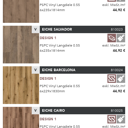
PSPC Vinyl Langdiele 0.55
exkl. MwSt./m²
6x235x1814mm
44,92 €
V
EICHE SALVADOR
810023
DESIGN 1
PSPC Vinyl Langdiele 0.55
exkl. MwSt./m²
6x235x1814mm
44,92 €
V
EICHE BARCELONA
810024
DESIGN 1
PSPC Vinyl Langdiele 0.55
exkl. MwSt./m²
6x229x1830mm
44,92 €
V
EICHE CAIRO
810025
DESIGN 1
PSPC Vinyl Langdiele 0.55
exkl. MwSt./m²