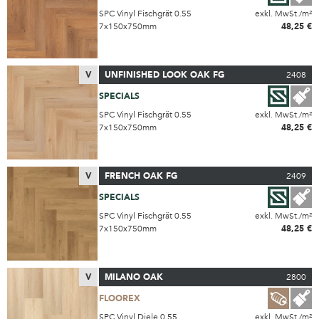
SPC Vinyl Fischgrät 0.55
exkl. MwSt./m²
7x150x750mm
48,25 €
V
UNFINISHED LOOK OAK FG
2408
SPECIALS
SPC Vinyl Fischgrät 0.55
exkl. MwSt./m²
7x150x750mm
48,25 €
V
FRENCH OAK FG
2409
SPECIALS
SPC Vinyl Fischgrät 0.55
exkl. MwSt./m²
7x150x750mm
48,25 €
V
MILANO OAK
2800
FLOOREX
SPC Vinyl Diele 0.55
exkl. MwSt./m²