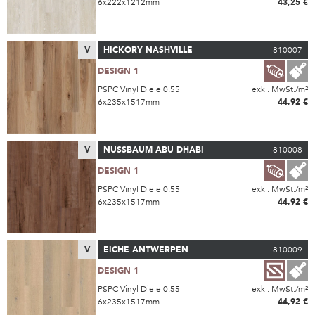
6x222x1212mm
43,25 €
V
HICKORY NASHVILLE
810007
DESIGN 1
PSPC Vinyl Diele 0.55
exkl. MwSt./m²
6x235x1517mm
44,92 €
V
NUSSBAUM ABU DHABI
810008
DESIGN 1
PSPC Vinyl Diele 0.55
exkl. MwSt./m²
6x235x1517mm
44,92 €
V
EICHE ANTWERPEN
810009
DESIGN 1
PSPC Vinyl Diele 0.55
exkl. MwSt./m²
6x235x1517mm
44,92 €