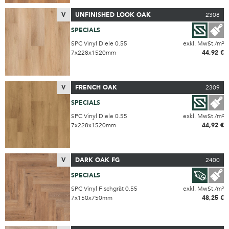
V
UNFINISHED LOOK OAK
2308
SPECIALS
SPC Vinyl Diele 0.55
exkl. MwSt./m²
7x228x1520mm
44,92 €
V
FRENCH OAK
2309
SPECIALS
SPC Vinyl Diele 0.55
exkl. MwSt./m²
7x228x1520mm
44,92 €
V
DARK OAK FG
2400
SPECIALS
SPC Vinyl Fischgrät 0.55
exkl. MwSt./m²
7x150x750mm
48,25 €