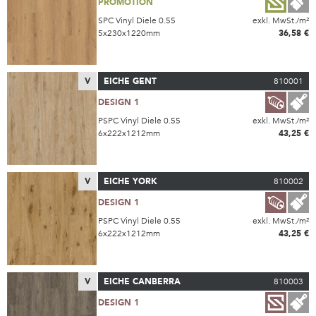
PROMOTION
SPC Vinyl Diele 0.55
exkl. MwSt./m²
5x230x1220mm
36,58 €
V
EICHE GENT
810001
DESIGN 1
PSPC Vinyl Diele 0.55
exkl. MwSt./m²
6x222x1212mm
43,25 €
V
EICHE YORK
810002
DESIGN 1
PSPC Vinyl Diele 0.55
exkl. MwSt./m²
6x222x1212mm
43,25 €
V
EICHE CANBERRA
810003
DESIGN 1