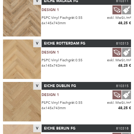
V
EICHE MALAGA FG
810311
DESIGN 1
PSPC Vinyl Fischgrät 0.55
exkl. MwSt./m²
6x145x743mm
48,25 €
V
EICHE ROTTERDAM FG
810313
DESIGN 1
PSPC Vinyl Fischgrät 0.55
exkl. MwSt./m²
6x145x743mm
48,25 €
V
EICHE DUBLIN FG
810315
DESIGN 1
PSPC Vinyl Fischgrät 0.55
exkl. MwSt./m²
6x145x743mm
48,25 €
V
EICHE BERLIN FG
810318