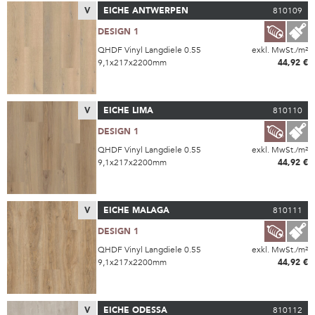
V
EICHE ANTWERPEN
810109
DESIGN 1
QHDF Vinyl Langdiele 0.55
exkl. MwSt./m²
9,1x217x2200mm
44,92 €
V
EICHE LIMA
810110
DESIGN 1
QHDF Vinyl Langdiele 0.55
exkl. MwSt./m²
9,1x217x2200mm
44,92 €
V
EICHE MALAGA
810111
DESIGN 1
QHDF Vinyl Langdiele 0.55
exkl. MwSt./m²
9,1x217x2200mm
44,92 €
V
EICHE ODESSA
810112