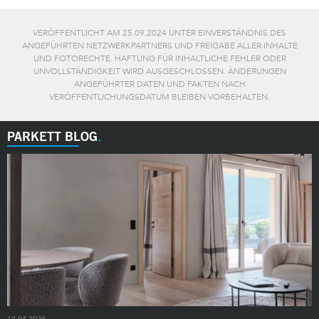
VERÖFFENTLICHT AM 25.09.2024 UNTER EINVERSTÄNDNIS DES
ANGEFÜHRTEN NETZWERKPARTNERS UND FREIGABE ALLER INHALTE
UND FOTORECHTE. HAFTUNG FÜR INHALTLICHE FEHLER ODER
UNVOLLSTÄNDIGKEIT WIRD AUSGESCHLOSSEN. ÄNDERUNGEN
ANGEFÜHRTER DATEN UND FAKTEN NACH
VERÖFFENTLICHUNGSDATUM BLEIBEN VORBEHALTEN.
PARKETT BLOG
14.04.2026