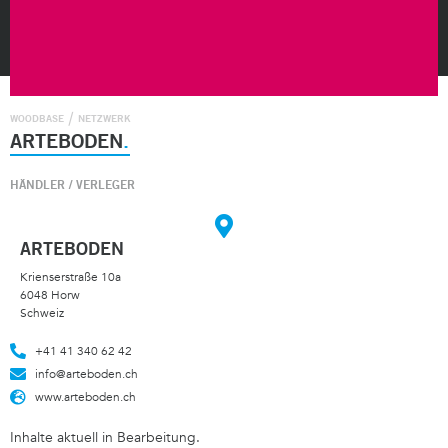
WOODBASE
NETZWERK
ARTEBODEN
HÄNDLER
/
VERLEGER
ARTEBODEN
Krienserstraße 10a
6048 Horw
Schweiz
+41 41 340 62 42
info@arteboden.ch
www.arteboden.ch
Inhalte aktuell in Bearbeitung.