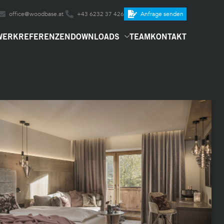
office@woodbase.at
+43 6232 37 426
Anfrage senden
WERK
REFERENZEN
DOWNLOADS
TEAM
KONTAKT