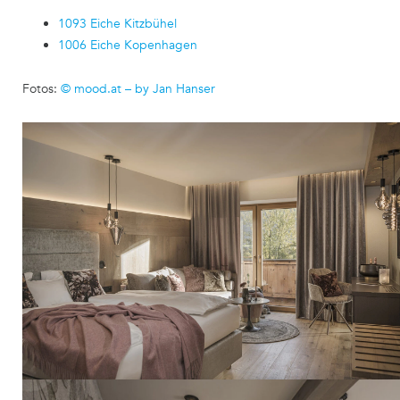
1093 Eiche Kitzbühel
1006 Eiche Kopenhagen
Fotos:
© mood.at – by Jan Hanser