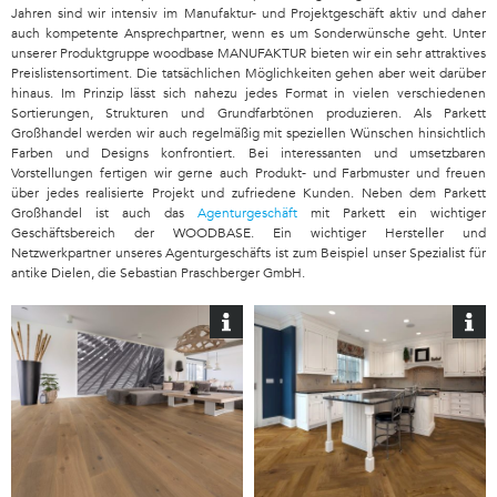
Jahren sind wir intensiv im Manufaktur- und Projektgeschäft aktiv und daher
auch kompetente Ansprechpartner, wenn es um Sonderwünsche geht. Unter
unserer Produktgruppe woodbase MANUFAKTUR bieten wir ein sehr attraktives
Preislistensortiment. Die tatsächlichen Möglichkeiten gehen aber weit darüber
hinaus. Im Prinzip lässt sich nahezu jedes Format in vielen verschiedenen
Sortierungen, Strukturen und Grundfarbtönen produzieren. Als Parkett
Großhandel werden wir auch regelmäßig mit speziellen Wünschen hinsichtlich
Farben und Designs konfrontiert. Bei interessanten und umsetzbaren
Vorstellungen fertigen wir gerne auch Produkt- und Farbmuster und freuen
über jedes realisierte Projekt und zufriedene Kunden. Neben dem Parkett
Großhandel ist auch das
Agenturgeschäft
mit Parkett ein wichtiger
Geschäftsbereich der WOODBASE. Ein wichtiger Hersteller und
Netzwerkpartner unseres Agenturgeschäfts ist zum Beispiel unser Spezialist für
antike Dielen, die Sebastian Praschberger GmbH.