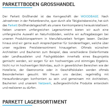
PARKETTBODEN GROSSHANDEL
Der Parkett Großhandel ist das Kerngeschäft der
WOODBASE
. Nach
Jahrzehnten in der Parkettbranche, quer durch alle Tätigkeitsbereiche, hat sich
das
Parkett
Großhandelsgeschäft als unsere Kernkompetenz herauskristallisiert.
Neben unserem umfangreichen Lagersortiment bieten wir auch eine
umfangreiche Auswahl an Naturholzböden, welche wir auftragsbezogen bei
unseren Produktionspartnern in Manufakturarbeit fertigen lassen. Darüber
hinaus sind wir gerne auch Ansprechpartner für Sonderanfragen, welche über
unser reguläres Preislistensortiment hinausgehen. Oftmals wünschen
Architekten und Bauherren zum Beispiel, dass verschiedene Dielenformate
oder Landhausdielen und Fischgrätböden innerhalb eines Bauprojekts
gemischt werden, wir sorgen für ein hochwertiges und stimmiges Ergebnis.
Nicht nur im hochwertigen Wohnbau, auch in gewerblichen Bereichen wie der
Hotellerie, der Gastronomie oder in Geschäftslokalen werden oftmals
Besonderheiten gesucht. Wir freuen uns darüber, regelmäßig mit
Herausforderungen konfrontiert zu sein und gemeinsam mit Architekten,
Bauherren und unserem
Netzwerk
, außergewöhnliche Produkte entwickeln
und realisieren zu dürfen.
PARKETT LAGERSORTIMENT