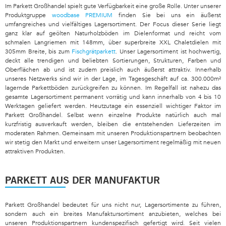
Im Parkett Großhandel spielt gute Verfügbarkeit eine große Rolle. Unter unserer
Produktgruppe
woodbase PREMIUM
finden Sie bei uns ein äußerst
umfangreiches und vielfältiges Lagersortiment. Der Focus dieser Serie liegt
ganz klar auf geölten Naturholzböden im Dielenformat und reicht vom
schmalen Langriemen mit 148mm, über superbreite XXL Chaletdielen mit
305mm Breite, bis zum
Fischgrätparkett
. Unser Lagersortiment ist hochwertig,
deckt alle trendigen und beliebten Sortierungen, Strukturen, Farben und
Oberflächen ab und ist zudem preislich auch äußerst attraktiv. Innerhalb
unseres Netzwerks sind wir in der Lage, im Tagesgeschäft auf ca. 300.000m²
lagernde Parkettböden zurückgreifen zu können. Im Regelfall ist nahezu das
gesamte Lagersortiment permanent vorrätig und kann innerhalb von 4 bis 10
Werktagen geliefert werden. Heutzutage ein essenziell wichtiger Faktor im
Parkett Großhandel. Selbst wenn einzelne Produkte natürlich auch mal
kurzfristig ausverkauft werden, bleiben die entstehenden Lieferzeiten im
moderaten Rahmen. Gemeinsam mit unseren Produktionspartnern beobachten
wir stetig den Markt und erweitern unser Lagersortiment regelmäßig mit neuen
attraktiven Produkten.
PARKETT AUS DER MANUFAKTUR
Parkett Großhandel bedeutet für uns nicht nur, Lagersortimente zu führen,
sondern auch ein breites Manufaktursortiment anzubieten, welches bei
unseren Produktionspartnern kundenspezifisch gefertigt wird. Seit vielen