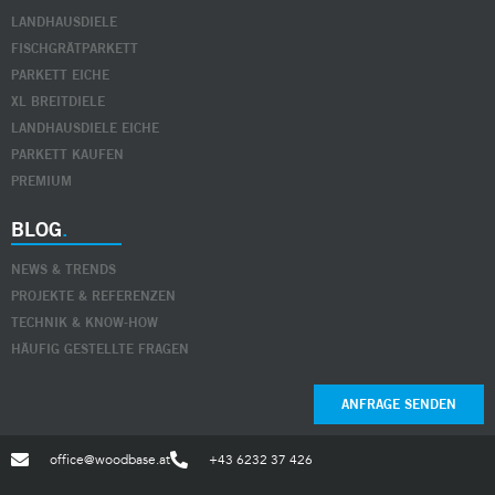
LANDHAUSDIELE
FISCHGRÄTPARKETT
PARKETT EICHE
XL BREITDIELE
LANDHAUSDIELE EICHE
PARKETT KAUFEN
PREMIUM
BLOG
NEWS & TRENDS
PROJEKTE & REFERENZEN
TECHNIK & KNOW-HOW
HÄUFIG GESTELLTE FRAGEN
ANFRAGE SENDEN
office@woodbase.at
+43 6232 37 426