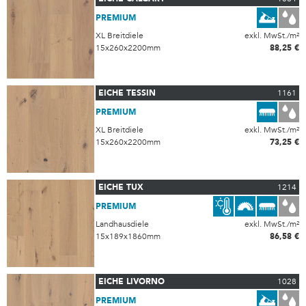
PREMIUM
XL Breitdiele
exkl. MwSt./m²
15x260x2200mm
88,25 €
EICHE TESSIN
1161
PREMIUM
XL Breitdiele
exkl. MwSt./m²
15x260x2200mm
73,25 €
EICHE TUX
1214
PREMIUM
Landhausdiele
exkl. MwSt./m²
15x189x1860mm
86,58 €
EICHE LIVORNO
1028
PREMIUM