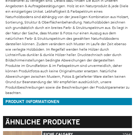
einwandfrei zu verlegen sind. Details dazu finden Sie auch in unseren
Angeboten & Auftragsbestätigungen. Holz ist ein Naturprodukt & jede Diele
ein einzigartiges Unikat. Lebhaftigkeit & Farbspektrum eines
Naturholzbodens sind abhängig von der jeweiligen Kombination aus Holzart,
Sortierung, Struktur & Oberflächenbehandlung. Naturholzböden zeichnen
sich grundsätzlich durch ein breites Farb- & Strukturspektrum aus. Es liegt in
der Natur der Sache, dass Muster & Fotos nur einen Auszug aus dem
natürlichen Farb- & Strukturspektrum des gewählten Naturholzbodens
darstellen können. Zudem verändern sich Muster im Laufe der Zeit ebenso
wie verlegte Holzböden. Im Regelfall werden helle Hölzer durch
Lichteinfluss dunkler & dunkle Hölzer heller. Drucktechnisch oder durch
Bildschirmeinstellungen bedingte Abweichungen der dargestellten
Produkte im Grundfarbton & im Farbspektrum sind unvermeidlich, daher
können Produktfotos auch keine Originalmuster ersetzen. Natürliche
Abweichungen zwischen Mustern, Fotos & gelieferter Ware stellen keinen
Grund zur Beanstandung dar. Wir empfehlen ausdrücklich, unsere
Produktbeschreibungen sowie die Beschreibungen der Produktparameter zu
beachten.
PRODUKT INFORMATIONEN
ÄHNLICHE PRODUKTE
EICHE CALGARY
1064