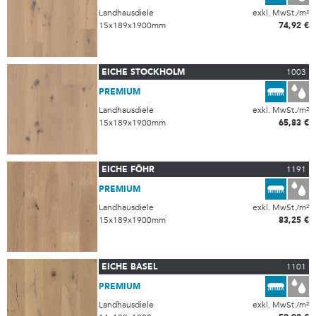
Landhausdiele
exkl. MwSt./m²
15x189x1900mm
74,92 €
EICHE STOCKHOLM
1003
PREMIUM
Landhausdiele
exkl. MwSt./m²
15x189x1900mm
65,83 €
EICHE FÖHR
1191
PREMIUM
Landhausdiele
exkl. MwSt./m²
15x189x1900mm
83,25 €
EICHE BASEL
1101
PREMIUM
Landhausdiele
exkl. MwSt./m²