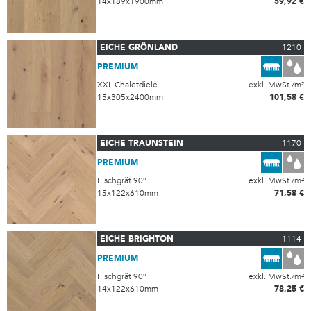
14x189x1900mm
59,92 €
EICHE GRÖNLAND
1210
PREMIUM
XXL Chaletdiele
exkl. MwSt./m²
15x305x2400mm
101,58 €
EICHE TRAUNSTEIN
1170
PREMIUM
Fischgrät 90°
exkl. MwSt./m²
15x122x610mm
71,58 €
EICHE BRIGHTON
1114
PREMIUM
Fischgrät 90°
exkl. MwSt./m²
14x122x610mm
78,25 €