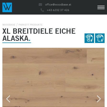
office@woodbase.at
+43 6232 37 426
WOODBASE
PARKETT PRODUKTE
XL BREITDIELE EICHE
ALASKA