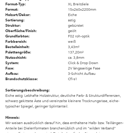
Format-Typ:
XL Breitdiele
Format:
15x260x2200mm
Holzart/Dekor:
Eiche
Sortierung:
astig
Struktur:
gebürstet
Oberfläche/Finish:
geölt
Grundfarbton:
F02 roh-optik
Farbbereich:
weiß
Bestelleinheit:
3,43m²
Palettengröße:
137,20m²
Nutzschicht:
ca. 3,8mm
System:
Click & Drop Down
Fase:
2V längsseitige Fase
Aufbau:
3-Schicht Aufbau
Brandschutzklasse:
Cfl-s1
Sortierungsbeschreibung:
Eiche astig: Lebhafte Holzstruktur, deutliche Farb- & Strukturdifferenzen,
schwarz gekittete Äste und vereinzelte kleinere Trocknungsrisse, eiche-
typischer Spiegel, geringer Splintanteil.
Hinweis:
Wir weisen ausdrücklich darauf hin, dass enthaltene Halb- bzw. Teillängen-
Anteile bei Dielenformaten branchenüblich und im "wilden Verband"