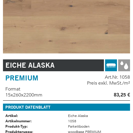
EICHE ALASKA
PREMIUM
Art.Nr. 1058
Preis exkl. MwSt./m²
Format
15x260x2200mm
83,25 €
PRODUKT DATENBLATT
Artikel:
Eiche Alaska
Artikelnummer:
1058
Produkt-Typ:
Parkettboden
Produktgruppe:
woodbase PREMIUM