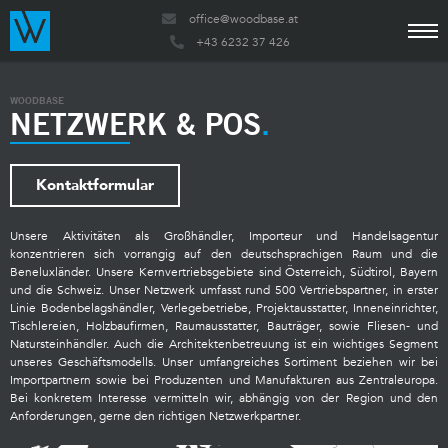
office@woodbase.at
+43 6232 37 426
WOODBASE
NETZWERK & POS
Kontaktformular
Unsere Aktivitäten als Großhändler, Importeur und Handelsagentur
konzentrieren sich vorrangig auf den deutschsprachigen Raum und die
Beneluxländer. Unsere Kernvertriebsgebiete sind Österreich, Südtirol, Bayern
und die Schweiz. Unser Netzwerk umfasst rund 500 Vertriebspartner, in erster
Linie Bodenbelagshändler, Verlegebetriebe, Projektausstatter, Inneneinrichter,
Tischlereien, Holzbaufirmen, Raumausstatter, Bauträger, sowie Fliesen- und
Natursteinhändler. Auch die Architektenbetreuung ist ein wichtiges Segment
unseres Geschäftsmodells. Unser umfangreiches Sortiment beziehen wir bei
Importpartnern sowie bei Produzenten und Manufakturen aus Zentraleuropa.
Bei konkretem Interesse vermitteln wir, abhängig von der Region und den
Anforderungen, gerne den richtigen Netzwerkpartner.