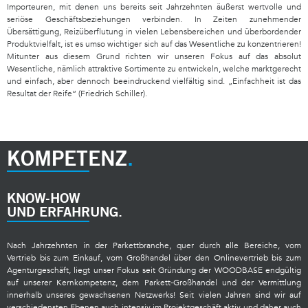
Importeuren, mit denen uns bereits seit Jahrzehnten äußerst wertvolle und
seriöse Geschäftsbeziehungen verbinden. In Zeiten zunehmender
Übersättigung, Reizüberflutung in vielen Lebensbereichen und überbordender
Produktvielfalt, ist es umso wichtiger sich auf das Wesentliche zu konzentrieren!
Mitunter aus diesem Grund richten wir unseren Fokus auf das absolut
Wesentliche, nämlich attraktive Sortimente zu entwickeln, welche marktgerecht
und einfach, aber dennoch beeindruckend vielfältig sind. „Einfachheit ist das
Resultat der Reife“ (Friedrich Schiller).
1114 EICHE BRIGHTON
1057 EICHE COLORADO
1093 EICHE KITZBÜHEL
1113 EICHE KENSINGTON
1060 EICHE VANCOUVER
1058 EICHE ALASKA
1115 EICHE CUMBRIA
1094 EICHE KIRCHBERG
KOMPETENZ
KNOW-HOW
UND ERFAHRUNG.
Nach Jahrzehnten in der Parkettbranche, quer durch alle Bereiche, vom
Vertrieb bis zum Einkauf, vom Großhandel über den Onlinevertrieb bis zum
Agenturgeschäft, liegt unser Fokus seit Gründung der WOODBASE endgültig
auf unserer Kernkompetenz, dem Parkett-Großhandel und der Vermittlung
innerhalb unseres gewachsenen Netzwerks! Seit vielen Jahren sind wir auf
verschiedensten Ebenen auch intensiv im Projektgeschäft aktiv und daher auch