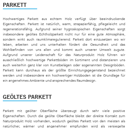
PARKETT
Hochwertiges Parkett aus echtem Holz verfügt über beeindruckende
Eigenschaften. Parkett ist natürlich, warm, strapazierfähig, pflegeleicht und
regenerationsfähig. Aufgrund seiner hygroskopischen Eigenschaften sorgt
insbesondere geöltes Echtholzparkett nicht nur für eine gute Atmosphäre,
sondern wirkt auch raumklimaregulierend. Parkett dort einzusetzen wo wir
leben, arbeiten und uns unterhalten fördert die Gesundheit und das
Wohlbefinden von uns allen und kommt auch unserer Umwelt zugute.
Aufgrund unserer Leidenschaft für das Naturprodukt Holz führen wir
ausschließlich hochwertige Parkettböden im Sortiment und distanzieren uns
auch weiterhin ganz klar von Kunstbelägen oder sogenannten Designböden.
Parkett kann durchaus als der größte Einrichtungsgegenstand bezeichnet
werden und insbesondere ein hochwertiger Holzboden ist die Grundlage für
ein angenehmes Ambiente und ansprechendes Raumdesign.
GEÖLTES PARKETT
Parkett mit geölter Oberfläche überzeugt durch sehr viele positive
Eigenschaften. Durch die geölte Oberfläche bleibt der direkte Kontakt zum
Naturprodukt Holz vorhanden, wodurch geöltes Parkett von den meisten als
natürlicher, wärmer und angenehmer empfunden wird als versiegelte