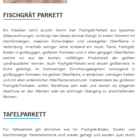
FISCHGRÄT PARKETT
Ein Klassiker kehrt zurück! Kennt man Fischgrät-Parkett aus typischen
Altbauwohnungen, so bringt man dieses zeitlose Design im ersten Moment mit
kleinformatigen, massiven Eiche-Stäben und versiegelter Oberfläche in
Verbindung. Innerhalb weniger Jahre entstand ein neuer Trend, Fischgrät-
Böden in großzügigen, größeren Formaten und in allen gängigen Oberflächen
welche wir aus der bunten, vielfältigen Produktwelt der geölten
Landhausdielen kennen. Auch Fischgrät-Parkett wird aktuell größtenteils in
Eiche gefertigt, im hochwertigen Einrichtungssegment vorwiegend in
großzügigen Formaten mit geölter Oberfläche, in attraktiven, trendigen Farben
und mit allen erdenklichen Oberflächenstrukturen. Insbesondere bei größeren
Fischgrät-Formaten wirken Randfriese sehr edel und dienen als eleganter
Abschluss an den Wänden oder als stimmiger Übergang zu anschließenden
Räumen.
TAFELPARKETT
Für Tafelparkett gilt ähnliches wie für Fischgrät-Böden, Muster und
kleinformatige Parkettelemente sind wieder gefragt und werden quer durch