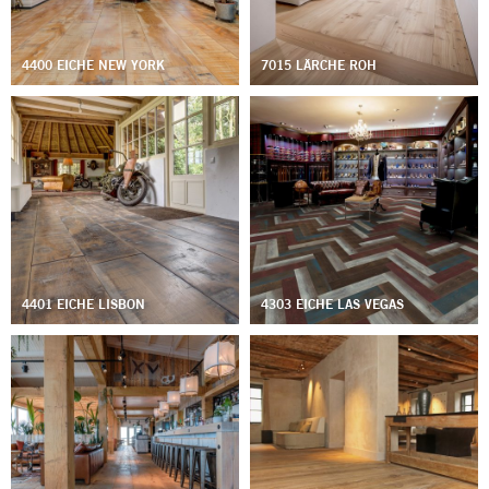
4400 EICHE NEW YORK
7015 LÄRCHE ROH
4401 EICHE LISBON
4303 EICHE LAS VEGAS