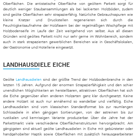
Oberflächen. Die antistatische Oberfläche von geöltem Parkett sorgt für
deutlich weniger Staubansammlungen als bei lackierten Holzböden, zudem
sind geölte Oberflächen sehr strapazierfähig. Natürliche Gebrauchsspuren wie
kleine Kratzer und Druckstellen regenerieren sich durch die
Feuchtigkeitsaufnahme der Holzfasern bei der regelmäßigen Wischpflege mit
Holzbodenseife im Laufe der Zeit weitgehend von selbst. Aus all diesen
Gründen wird geöltes Parkett nicht nur sehr gerne im Wohnbereich, sondern
auch in stark strapazierten gewerblichen Bereichen wie in Geschäftslokalen,
der Gastronomie und Hotellerie eingesetzt.
LANDHAUSDIELE EICHE
Geölte
Landhausdielen
sind der größte Trend der Holzbodenbranche in den
letzten 15 Jahren. Aufgrund der enormen Strapazierfähigkeit und den schier
unendlichen Möglichkeiten an herstellbaren, attraktiven Oberflächen hat sich
die Eiche gegenüber allen anderen Holzarten ganz klar durchgesetzt. Keine
andere Holzart ist auch nur annähernd so wandelbar und vielfältig. Eiche
Landhausdielen sind vom klassischen Standardformat bis zur raumlangen
Schlossdiele in allen gängigen Sortierungen, von der astreinen bis zur
rustikalen und kernrissigen Variante produzierbar. Über die Jahre hat der
Parkettmarkt viele verschiedene Oberflächenstrukturen hervorgebracht. Am
gängigsten sind aktuell geölte Landhausdielen in Eiche mit gebürsteter oder
handgehobelter Haptik sowie Oberflächen mit zusätzlich herausgearbeiteter