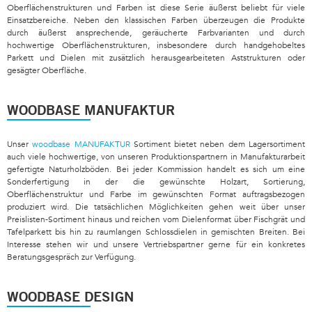
Oberflächenstrukturen und Farben ist diese Serie äußerst beliebt für viele
Einsatzbereiche. Neben den klassischen Farben überzeugen die Produkte
durch äußerst ansprechende, geräucherte Farbvarianten und durch
hochwertige Oberflächenstrukturen, insbesondere durch handgehobeltes
Parkett und Dielen mit zusätzlich herausgearbeiteten Aststrukturen oder
gesägter Oberfläche.
WOODBASE MANUFAKTUR
Unser
woodbase MANUFAKTUR
Sortiment bietet neben dem Lagersortiment
auch viele hochwertige, von unseren Produktionspartnern in Manufakturarbeit
gefertigte Naturholzböden. Bei jeder Kommission handelt es sich um eine
Sonderfertigung in der die gewünschte Holzart, Sortierung,
Oberflächenstruktur und Farbe im gewünschten Format auftragsbezogen
produziert wird. Die tatsächlichen Möglichkeiten gehen weit über unser
Preislisten-Sortiment hinaus und reichen vom Dielenformat über Fischgrät und
Tafelparkett bis hin zu raumlangen Schlossdielen in gemischten Breiten. Bei
Interesse stehen wir und unsere Vertriebspartner gerne für ein konkretes
Beratungsgespräch zur Verfügung.
WOODBASE DESIGN