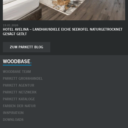
19.01.2026
HOTEL AVELINA – LANDHAUSDIELE EICHE SEEKOFEL NATURGETROCKNET
GESÄGT GEÖLT
ZUM PARKETT BLOG
WOODBASE
WOODBASE TEAM
PARKETT GROSSHANDEL
PARKETT AGENTUR
PARKETT NETZWERK
PARKETT KATALOGE
FARBEN DER NATUR
INSPIRATION
DOWNLOADS