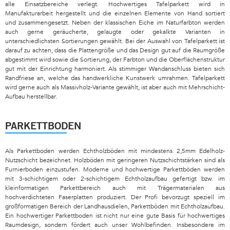
alle Einsatzbereiche verlegt. Hochwertiges Tafelparkett wird in
Manufakturarbeit hergestellt und die einzelnen Elemente von Hand sortiert
und zusammengesetzt. Neben der klassischen Eiche im Naturfarbton werden
auch gerne geräucherte, gelaugte oder gekalkte Varianten in
unterschiedlichsten Sortierungen gewählt. Bei der Auswahl von Tafelparkett ist
darauf zu achten, dass die Plattengröße und das Design gut auf die Raumgröße
abgestimmt wird sowie die Sortierung, der Farbton und die Oberflächenstruktur
gut mit der Einrichtung harmoniert. Als stimmiger Wandanschluss bieten sich
Randfriese an, welche das handwerkliche Kunstwerk umrahmen. Tafelparkett
wird gerne auch als Massivholz-Variante gewählt, ist aber auch mit Mehrschicht-
Aufbau herstellbar.
PARKETTBODEN
Als Parkettboden werden Echtholzböden mit mindestens 2,5mm Edelholz-
Nutzschicht bezeichnet. Holzböden mit geringeren Nutzschichtstärken sind als
Furnierboden einzustufen. Moderne und hochwertige Parkettböden werden
mit 3-schichtigem oder 2-schichtigem Echtholzaufbau gefertigt bzw. im
kleinformatigen Parkettbereich auch mit Trägermaterialen aus
hochverdichteten Faserplatten produziert. Der Profi bevorzugt speziell im
großformatigen Bereich der Landhausdielen, Parkettböden mit Echtholzaufbau.
Ein hochwertiger Parkettboden ist nicht nur eine gute Basis für hochwertiges
Raumdesign, sondern fördert auch unser Wohlbefinden. Insbesondere im