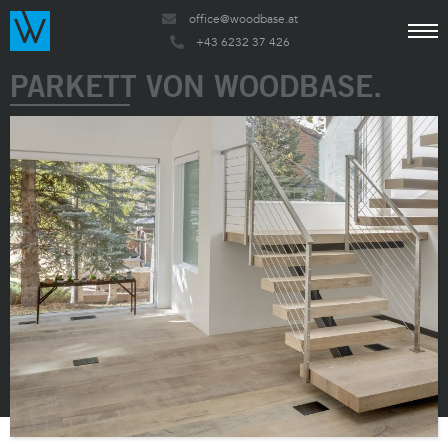
office@woodbase.at
+43 6232 37 426
PARKETT VON WOODBASE