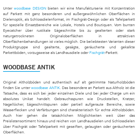
Unter
woodbase DESIGN
bieten wir eine Manufakturserie mit Konzentration
auf Parkett mit ganz besonderen und außergewöhnlichen Oberflächen in
Dielenoptik, als Schlossdielenformat, im Fischgrät-Design oder als Tafelparkett
für spezielle Einsatzbereiche wie Lokale, Hotels und Boutiquen. Vom bunten
Eyecatcher über rustikale Sägeschnitte bis zu gealterten oder stark
naturgetrockneten Originaloberflächen in attraktiven
Oberflächenbehandlungen ist vieles möglich. Die beliebtesten Varianten dieser
Produktgruppe sind gealterte, gesägte, geräucherte und gekalkte
Parkettböden, vorzugsweise als Landhausdiele oder
Fischgrät
-Parkett.
WOODBASE ANTIK
Original Altholzböden und authentisch auf alt getrimmte Naturholzböden
finden Sie unter
woodbase ANTIK
. Das besondere an Parkett aus Altholz ist die
Tatsache, dass es sich bei jeder einzelnen Diele und bei jeder Charge um ein
absolutes Unikat handelt. Gebrauchsspuren wie Druckstellen, Kratzer,
Nagellöcher, Sägeschnittspuren oder partiell aufgeraute Bereiche, sowie
Wasserflecken und Verfärbungen sind charakteristisch für echte Altholzböden.
Auch hier gehen die tatsächlichen Möglichkeiten weit über das
Preislistensortiment hinaus und reichen von Landhausdielen und Schlossdielen
über Fischgrät oder Tafelparkett mit geseiften, gelaugten oder geräucherten
Oberflächen.