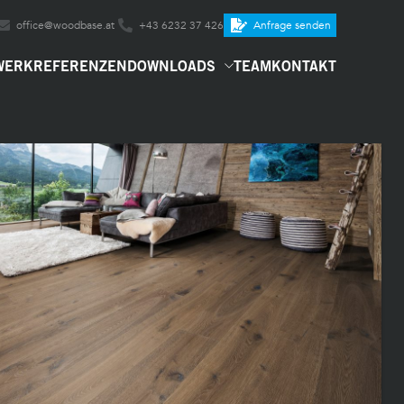
office@woodbase.at
+43 6232 37 426
Anfrage senden
WERK
REFERENZEN
DOWNLOADS
TEAM
KONTAKT