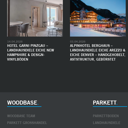
14.04.2026
03.04.2026
HOTEL GARNI PINZGAU –
ALPINHOTEL BERGHAUS –
LANDHAUSDIELE EICHE NEW
LANDHAUSDIELE EICHE AREZZO &
HAMPSHIRE & DESIGN-
EICHE DENVER – HANDGEHOBELT,
VINYLBÖDEN
ASTSTRUKTUR, GEBÜRSTET
WOODBASE
PARKETT
WOODBASE TEAM
PARKETTBODEN
PARKETT GROSSHANDEL
LANDHAUSDIELE