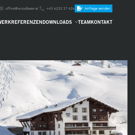
office@woodbase.at
+43 6232 37 426
Anfrage senden
WERK
REFERENZEN
DOWNLOADS
TEAM
KONTAKT