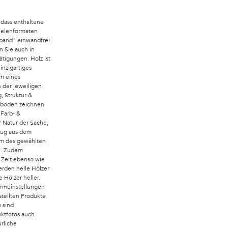
 dass enthaltene
Dielenformaten
band" einwandfrei
n Sie auch in
tigungen. Holz ist
inzigartiges
um eines
 der jeweiligen
, Struktur &
zböden zeichnen
 Farb- &
r Natur der Sache,
zug aus dem
rum des gewählten
n. Zudem
 Zeit ebenso wie
erden helle Hölzer
 Hölzer heller.
irmeinstellungen
tellten Produkte
 sind
ktfotos auch
ürliche