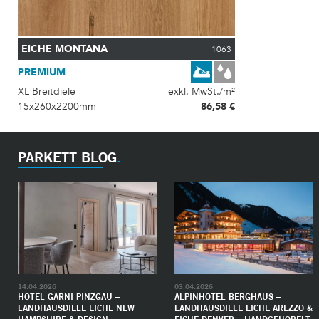
EICHE MONTANA
1063
PREMIUM
XL Breitdiele
exkl. MwSt./m²
15x260x2200mm
86,58 €
PARKETT BLOG
14.04.2026
03.04.2026
HOTEL GARNI PINZGAU –
ALPINHOTEL BERGHAUS –
LANDHAUSDIELE EICHE NEW
LANDHAUSDIELE EICHE AREZZO &