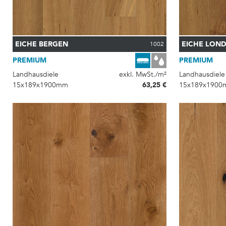
EICHE BERGEN
EICHE LON
1002
PREMIUM
PREMIUM
Landhausdiele
exkl. MwSt./m²
Landhausdiele
15x189x1900mm
63,25 €
15x189x1900