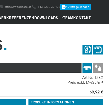
office@woodbase.at
+43 6232 37 426
Anfrage senden
WERK
REFERENZEN
DOWNLOADS
TEAM
KONTAKT
S
Art.Nr. 1232
Preis exkl. MwSt./m²
59,92 €
PRODUKT INFORMATIONEN