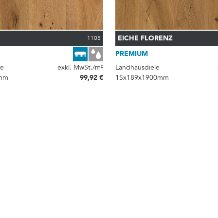
EICHE FLORENZ
1105
PREMIUM
le
exkl. MwSt./m²
Landhausdiele
mm
99,92 €
15x189x1900mm