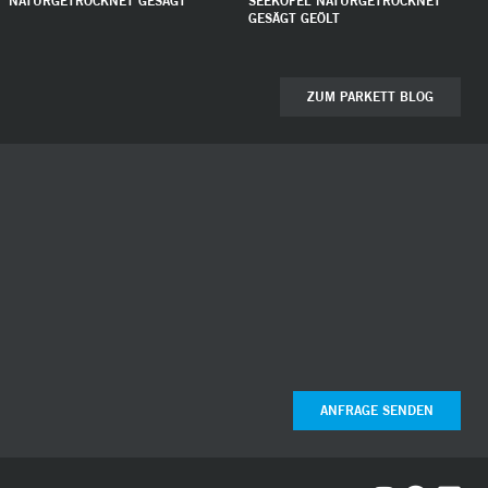
NATURGETROCKNET GESÄGT
SEEKOFEL NATURGETROCKNET
GESÄGT GEÖLT
ZUM PARKETT BLOG
ANFRAGE SENDEN