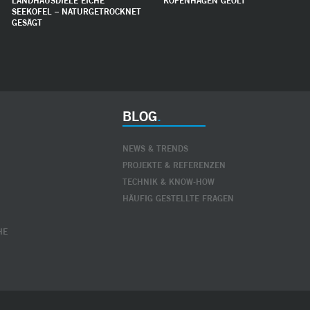
LANDHAUSDIELE EICHE
KOPENHAGEN GEÖLT
SEEKOFEL – NATURGETROCKNET
GESÄGT
BLOG
NEWS & TRENDS
PROJEKTE & REFERENZEN
TECHNIK & KNOW-HOW
HÄUFIG GESTELLTE FRAGEN
HE