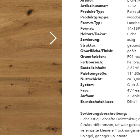
Artikel:
Eiche 
Artikelnummer:
1232
Produkt-Typ:
Parket
Produktgruppe:
woodb
Format-Typ:
Landha
Format:
14x18
Holzart/Dekor:
Eiche
Sortierung:
astig
Struktur:
gebürst
Oberfläche/Finish:
geölt
Grundfarbton:
F01 nat
Farbbereich:
hellbra
Bestelleinheit:
2,87m²
Palettengröße:
114,80
Nutzschicht:
ca. 3,
System:
Click 
Fase:
4V 4-se
Aufbau:
3-Schic
Brandschutzklasse:
Dfl-s1
Sortierungsbeschreibung:
Eiche astig: Lebhafte Holzstruktur, 
Strukturdifferenzen, schwarz gekitt
vereinzelte kleinere Trocknungsriss
Spiegel, geringer Splintanteil.