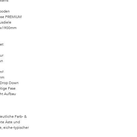
Axams
tboden
ase PREMIUM
usdiele
9x1900mm
et
ur
un
m²
0mm
& Drop Down
itige Fase
ht Aufbau
deutliche Farb- &
ete Äste und
e, eiche-typischer