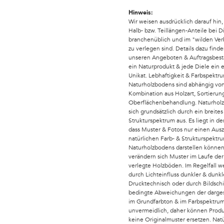
Hinweis:
Wir weisen ausdrücklich darauf hin,
Halb- bzw. Teillängen-Anteile bei 
branchenüblich und im "wilden Ver
zu verlegen sind. Details dazu finde
unseren Angeboten & Auftragsbestä
ein Naturprodukt & jede Diele ein e
Unikat. Lebhaftigkeit & Farbspektr
Naturholzbodens sind abhängig von
Kombination aus Holzart, Sortierung
Oberflächenbehandlung. Naturhol
sich grundsätzlich durch ein breites
Strukturspektrum aus. Es liegt in de
dass Muster & Fotos nur einen Aus
natürlichen Farb- & Strukturspekt
Naturholzbodens darstellen könne
verändern sich Muster im Laufe der
verlegte Holzböden. Im Regelfall w
durch Lichteinfluss dunkler & dunkle
Drucktechnisch oder durch Bildsch
bedingte Abweichungen der darges
im Grundfarbton & im Farbspektrum
unvermeidlich, daher können Produ
keine Originalmuster ersetzen. Nat