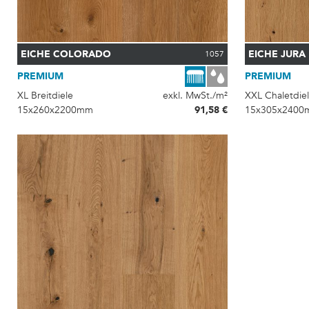
EICHE COLORADO
EICHE JURA
1057
PREMIUM
PREMIUM
XL Breitdiele
exkl. MwSt./m²
XXL Chaletdie
15x260x2200mm
91,58 €
15x305x2400