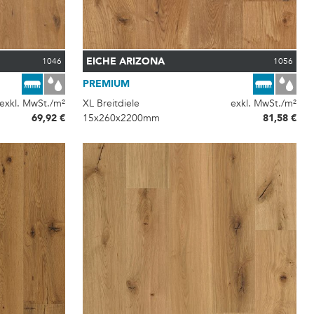
EICHE ARIZONA
1046
1056
PREMIUM
exkl. MwSt./m²
XL Breitdiele
exkl. MwSt./m²
69,92 €
15x260x2200mm
81,58 €