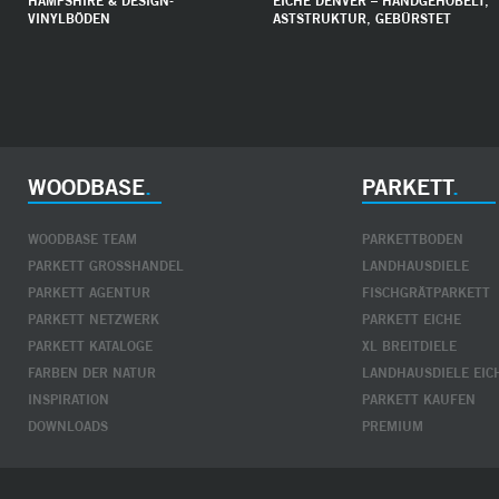
HAMPSHIRE & DESIGN-
EICHE DENVER – HANDGEHOBELT,
VINYLBÖDEN
ASTSTRUKTUR, GEBÜRSTET
WOODBASE
PARKETT
WOODBASE TEAM
PARKETTBODEN
PARKETT GROSSHANDEL
LANDHAUSDIELE
PARKETT AGENTUR
FISCHGRÄTPARKETT
PARKETT NETZWERK
PARKETT EICHE
PARKETT KATALOGE
XL BREITDIELE
FARBEN DER NATUR
LANDHAUSDIELE EIC
INSPIRATION
PARKETT KAUFEN
DOWNLOADS
PREMIUM