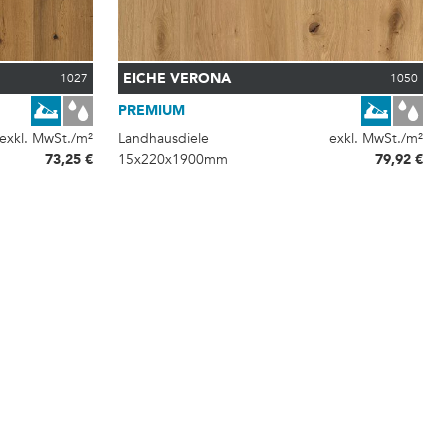
EICHE VERONA
1027
1050
PREMIUM
exkl. MwSt./m²
Landhausdiele
exkl. MwSt./m²
73,25 €
15x220x1900mm
79,92 €