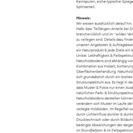
Kernspuren, eiche-typischer Spiege
Splintanteil.
Hinweis:
Wir weisen ausdrücklich darauf hin,
Halb- bzw. Teillängen-Anteile bei 
branchenüblich und im "wilden Ver
zu verlegen sind. Details dazu finde
unseren Angeboten & Auftragsbestä
ein Naturprodukt & jede Diele ein e
Unikat. Lebhaftigkeit & Farbspektr
Naturholzbodens sind abhängig von
Kombination aus Holzart, Sortierung
Oberflächenbehandlung. Naturhol
sich grundsätzlich durch ein breites
Strukturspektrum aus. Es liegt in de
dass Muster & Fotos nur einen Aus
natürlichen Farb- & Strukturspekt
Naturholzbodens darstellen könne
verändern sich Muster im Laufe der
verlegte Holzböden. Im Regelfall w
durch Lichteinfluss dunkler & dunkle
Drucktechnisch oder durch Bildsch
bedingte Abweichungen der darges
im Grundfarbton & im Farbspektrum