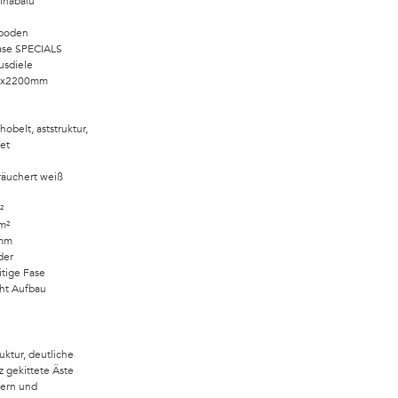
inabalu
tboden
se SPECIALS
usdiele
0x2200mm
obelt, aststruktur,
et
räuchert weiß
²
m²
8mm
der
itige Fase
ht Aufbau
ruktur, deutliche
z gekittete Äste
Kern und