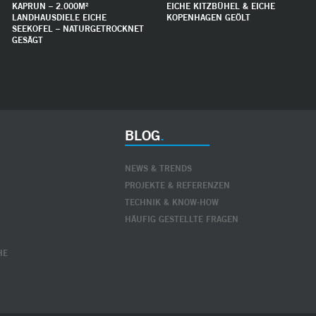
KAPRUN – 2.000M²
EICHE KITZBÜHEL & EICHE
LANDHAUSDIELE EICHE
KOPENHAGEN GEÖLT
SEEKOFEL – NATURGETROCKNET
GESÄGT
BLOG
NEWS & TRENDS
PROJEKTE & REFERENZEN
TECHNIK & KNOW-HOW
HÄUFIG GESTELLTE FRAGEN
HE