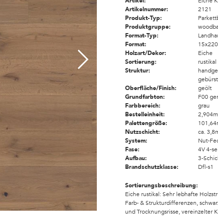
Artikel:
Eiche K
Artikelnummer:
2121
Produkt-Typ:
Parket
Produktgruppe:
woodba
Format-Typ:
Landha
Format:
15x22
Holzart/Dekor:
Eiche
Sortierung:
rustikal
Struktur:
handgeh
gebürst
Oberfläche/Finish:
geölt
Grundfarbton:
F00 ge
Farbbereich:
grau
Bestelleinheit:
2,904m
Palettengröße:
101,64
Nutzschicht:
ca. 3,
System:
Nut-Fe
Fase:
4V 4-se
Aufbau:
3-Schic
Brandschutzklasse:
Dfl-s1
Sortierungsbeschreibung:
Eiche rustikal: Sehr lebhafte Holzst
Farb- & Strukturdifferenzen, schwar
und Trocknungsrisse, vereinzelter 