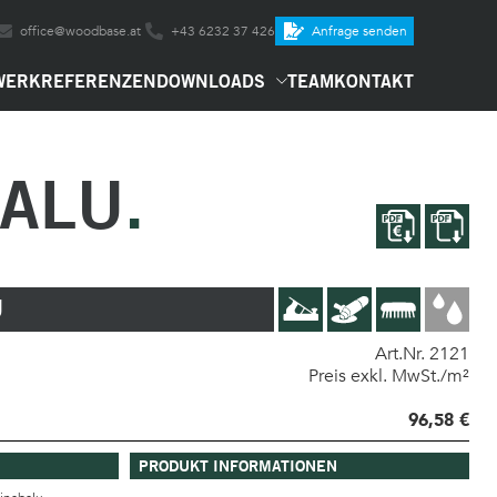
office@woodbase.at
+43 6232 37 426
Anfrage senden
WERK
REFERENZEN
DOWNLOADS
TEAM
KONTAKT
BALU
U
Art.Nr. 2121
Preis exkl. MwSt./m²
96,58 €
PRODUKT INFORMATIONEN