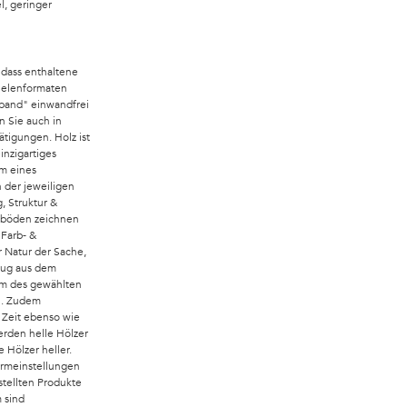
l, geringer
 dass enthaltene
Dielenformaten
band" einwandfrei
n Sie auch in
tigungen. Holz ist
inzigartiges
um eines
 der jeweiligen
, Struktur &
zböden zeichnen
 Farb- &
r Natur der Sache,
zug aus dem
rum des gewählten
n. Zudem
 Zeit ebenso wie
erden helle Hölzer
 Hölzer heller.
irmeinstellungen
tellten Produkte
 sind