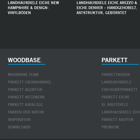
LANDHAUSDIELE EICHE NEW
LANDHAUSDIELE EICHE AREZZO &
HAMPSHIRE & DESIGN-
EICHE DENVER – HANDGEHOBELT,
VINYLBÖDEN
ASTSTRUKTUR, GEBÜRSTET
WOODBASE
PARKETT
WOODBASE TEAM
PARKETTBODEN
PARKETT GROSSHANDEL
LANDHAUSDIELE
PARKETT AGENTUR
FISCHGRÄTPARKETT
PARKETT NETZWERK
PARKETT EICHE
PARKETT KATALOGE
XL BREITDIELE
FARBEN DER NATUR
LANDHAUSDIELE EIC
INSPIRATION
PARKETT KAUFEN
DOWNLOADS
PREMIUM