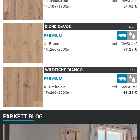
Landhausdiele
exkl. MwSt./m²
14x189x1900mm
54,92 €
EICHE DAVOS
1055
PREMIUM
XL Breitdiele
exkl. MwSt./m²
15x260x2200mm
73,25 €
WILDEICHE BIANCO
1132
PREMIUM
XL Breitdiele
exkl. MwSt./m²
15x260x2200mm
68,25 €
PARKETT BLOG