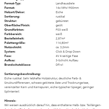
Format-Typ:
Landhausdiele
Format:
14x189x1900mm
Holzart/Dekor:
Eiche
Sortierung:
rustikal
Struktur:
gebürstet
Oberfläche/Finish:
geölt
Grundfarbton:
F03 weiß
Farbbereich:
weiß
Bestelleinheit:
2,87m²
Palettengröße:
114,80m²
Nutzschicht:
ca. 3,0mm
System:
Click & Drop Down
Fase:
4V 4-seitige Fase
Aufbau:
3-Schicht Aufbau
Brandschutzklasse:
Dfl-s1
Sortierungsbeschreibung:
Eiche rustikal: Sehr lebhafte Holzstruktur, deutliche Farb- &
Strukturdifferenzen, schwarz gekittete Äste und Trocknungsrisse,
vereinzelter Kern und Kernspuren, eiche-typischer Spiegel, geringer
Splintanteil.
Hinweis:
Wir weisen ausdrücklich darauf hin, dass enthaltene Halb- bzw. Teillängen-