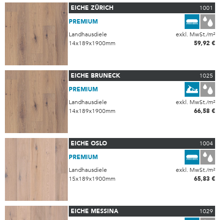
EICHE ZÜRICH
1001
PREMIUM
Landhausdiele
exkl. MwSt./m²
14x189x1900mm
59,92 €
EICHE BRUNECK
1025
PREMIUM
Landhausdiele
exkl. MwSt./m²
14x189x1900mm
66,58 €
EICHE OSLO
1004
PREMIUM
Landhausdiele
exkl. MwSt./m²
15x189x1900mm
65,83 €
EICHE MESSINA
1029