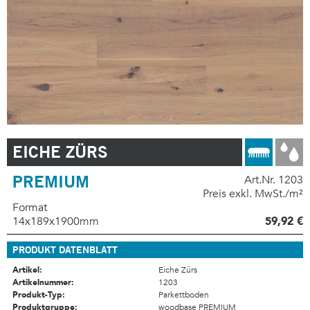
EICHE ZÜRS
PREMIUM
Art.Nr. 1203
Preis exkl. MwSt./m²
Format
14x189x1900mm
59,92 €
PRODUKT DATENBLATT
Artikel:
Eiche Zürs
Artikelnummer:
1203
Produkt-Typ:
Parkettboden
Produktgruppe:
woodbase PREMIUM