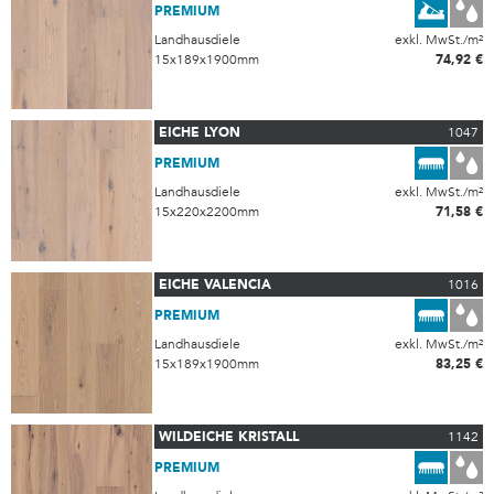
PREMIUM
Landhausdiele
exkl. MwSt./m²
15x189x1900mm
74,92 €
EICHE LYON
1047
PREMIUM
Landhausdiele
exkl. MwSt./m²
15x220x2200mm
71,58 €
EICHE VALENCIA
1016
PREMIUM
Landhausdiele
exkl. MwSt./m²
15x189x1900mm
83,25 €
WILDEICHE KRISTALL
1142
PREMIUM