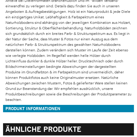
Anteile bei Dielenformaten branchenüblich und im "wilden Verband"
einwandfrei zu verlegen sind. Details dazu finden Sie auch in unseren
Angeboten & Auftragsbestätigungen. Holz ist ein Naturprodukt & jede Diele
ein einzigartiges Unikat. Lebhaftigkeit & Farbspektrum eines
Naturholzbodens sind abhängig von der jeweiligen Kombination aus Holzart,
Sortierung, Struktur & Oberflächenbehandlung. Naturholzböden zeichnen
sich grundsätzlich durch ein breites Farb- & Strukturspektrum aus. Es liegt in
der Natur der Sache, dass Muster & Fotos nur einen Auszug aus dem
natürlichen Farb- & Strukturspektrum des gewählten Naturholzbodens
darstellen können. Zudem verändern sich Muster im Laufe der Zeit ebenso
wie verlegte Holzböden. Im Regelfall werden helle Hölzer durch
Lichteinfluss dunkler & dunkle Hölzer heller. Drucktechnisch oder durch
Bildschirmeinstellungen bedingte Abweichungen der dargestellten
Produkte im Grundfarbton & im Farbspektrum sind unvermeidlich, daher
können Produktfotos auch keine Originalmuster ersetzen. Natürliche
Abweichungen zwischen Mustern, Fotos & gelieferter Ware stellen keinen
Grund zur Beanstandung dar. Wir empfehlen ausdrücklich, unsere
Produktbeschreibungen sowie die Beschreibungen der Produktparameter zu
beachten.
PRODUKT INFORMATIONEN
ÄHNLICHE PRODUKTE