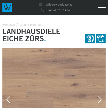
office@woodbase.at
+43 6232 37 426
WOODBASE
PARKETT PRODUKTE
LANDHAUSDIELE
EICHE ZÜRS