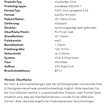
Produkt-Typ:
Vinylboden Click
Produktgruppe:
woodbase DESIGN 1
Format-Typ:
PSPC Vinyl Langdiele 0.55
Format:
6x235x1814mm
Holzart/Dekor:
V21 Dekor Eiche
Sortierung:
Holzoptik
Struktur:
synchrongeprägt stark gebürstet
Oberfläche/Finish:
PU-Finish matt
Grundfarbton:
V21 Dekor
Farbbereich:
weiß
Bestelleinheit:
1,706m²
Palettengröße:
109,157m²
Nutzschicht:
ca. 0,55mm
System:
Click & Drop Down
Fase:
Microfase
Aufbau:
SPC-Rigid Kork
Brandschutzklasse:
Bfl-s1
Hinweis Oberfläche:
Bei Holz- & Steinnachbildungen bzw. bei LVT-Designböden sind leichte Farb-
& Glanzgradunterschiede produktionsbedingt möglich. Bitte beachten Sie
bei Vinyl-Dekoren welche in unterschiedlichen Produkt- oder Format-Typen
erhältlich sind, dass die Oberflächenstruktur und das Finish differieren
können. Bitte oberhalb angeführte Produktparameter berücksichtigen.