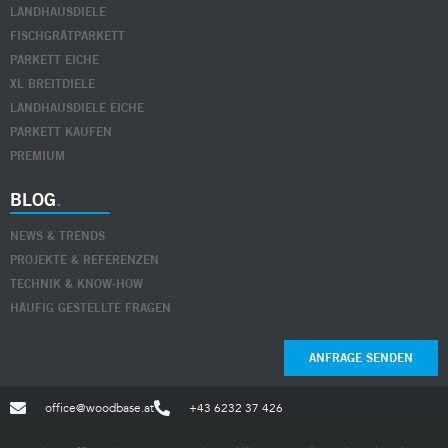
LANDHAUSDIELE
FISCHGRÄTPARKETT
PARKETT EICHE
XL BREITDIELE
LANDHAUSDIELE EICHE
PARKETT KAUFEN
PREMIUM
BLOG
NEWS & TRENDS
PROJEKTE & REFERENZEN
TECHNIK & KNOW-HOW
HÄUFIG GESTELLTE FRAGEN
ANFRAGE SENDEN
office@woodbase.at
+43 6232 37 426