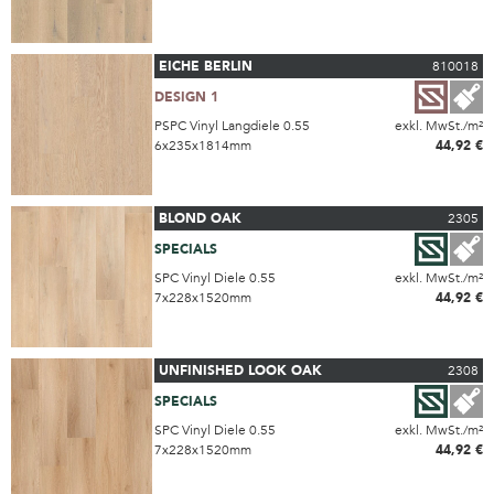
EICHE BERLIN
810018
DESIGN 1
PSPC Vinyl Langdiele 0.55
exkl. MwSt./m²
6x235x1814mm
44,92 €
BLOND OAK
2305
SPECIALS
SPC Vinyl Diele 0.55
exkl. MwSt./m²
7x228x1520mm
44,92 €
UNFINISHED LOOK OAK
2308
SPECIALS
SPC Vinyl Diele 0.55
exkl. MwSt./m²
7x228x1520mm
44,92 €