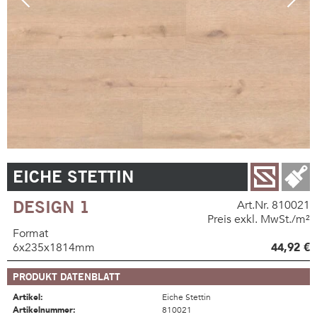
EICHE STETTIN
DESIGN 1
Art.Nr. 810021
Preis exkl. MwSt./m²
Format
6x235x1814mm
44,92 €
PRODUKT DATENBLATT
Artikel:
Eiche Stettin
Artikelnummer:
810021