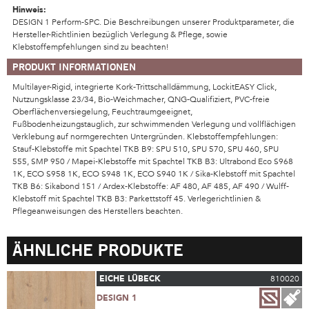
Hinweis:
DESIGN 1 Perform-SPC. Die Beschreibungen unserer Produktparameter, die
Hersteller-Richtlinien bezüglich Verlegung & Pflege, sowie
Klebstoffempfehlungen sind zu beachten!
PRODUKT INFORMATIONEN
Multilayer-Rigid, integrierte Kork-Trittschalldämmung, LockitEASY Click,
Nutzungsklasse 23/34, Bio-Weichmacher, QNG-Qualifiziert, PVC-freie
Oberflächenversiegelung, Feuchtraumgeeignet,
Fußbodenheizungstauglich, zur schwimmenden Verlegung und vollflächigen
Verklebung auf normgerechten Untergründen. Klebstoffempfehlungen:
Stauf-Klebstoffe mit Spachtel TKB B9: SPU 510, SPU 570, SPU 460, SPU
555, SMP 950 / Mapei-Klebstoffe mit Spachtel TKB B3: Ultrabond Eco S968
1K, ECO S958 1K, ECO S948 1K, ECO S940 1K / Sika-Klebstoff mit Spachtel
TKB B6: Sikabond 151 / Ardex-Klebstoffe: AF 480, AF 485, AF 490 / Wulff-
Klebstoff mit Spachtel TKB B3: Parkettstoff 45. Verlegerichtlinien &
Pflegeanweisungen des Herstellers beachten.
ÄHNLICHE PRODUKTE
EICHE LÜBECK
810020
DESIGN 1