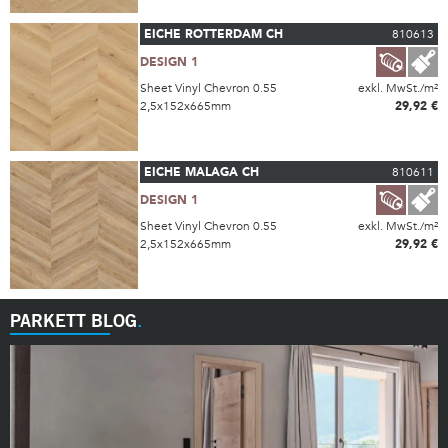
EICHE ROTTERDAM CH
810613
DESIGN 1
Sheet Vinyl Chevron 0.55
exkl. MwSt./m²
2,5x152x665mm
29,92 €
EICHE MALAGA CH
810611
DESIGN 1
Sheet Vinyl Chevron 0.55
exkl. MwSt./m²
2,5x152x665mm
29,92 €
PARKETT BLOG