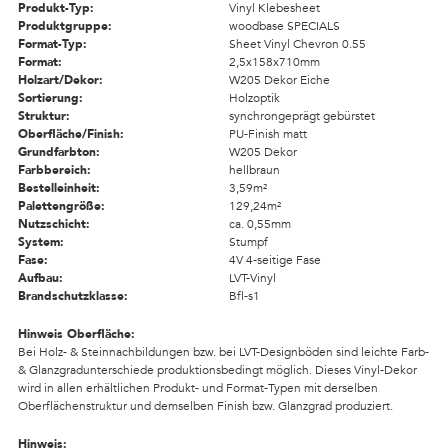
Produkt-Typ:
Vinyl Klebesheet
Produktgruppe:
woodbase SPECIALS
Format-Typ:
Sheet Vinyl Chevron 0.55
Format:
2,5x158x710mm
Holzart/Dekor:
W205 Dekor Eiche
Sortierung:
Holzoptik
Struktur:
synchrongeprägt gebürstet
Oberfläche/Finish:
PU-Finish matt
Grundfarbton:
W205 Dekor
Farbbereich:
hellbraun
Bestelleinheit:
3,59m²
Palettengröße:
129,24m²
Nutzschicht:
ca. 0,55mm
System:
Stumpf
Fase:
4V 4-seitige Fase
Aufbau:
LVT-Vinyl
Brandschutzklasse:
Bfl-s1
Hinweis Oberfläche:
Bei Holz- & Steinnachbildungen bzw. bei LVT-Designböden sind leichte Farb-
& Glanzgradunterschiede produktionsbedingt möglich. Dieses Vinyl-Dekor
wird in allen erhältlichen Produkt- und Format-Typen mit derselben
Oberflächenstruktur und demselben Finish bzw. Glanzgrad produziert.
Hinweis: