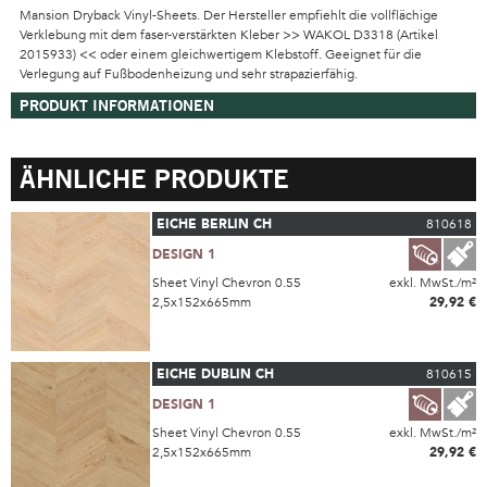
Mansion Dryback Vinyl-Sheets. Der Hersteller empfiehlt die vollflächige
Verklebung mit dem faser-verstärkten Kleber >> WAKOL D3318 (Artikel
2015933) << oder einem gleichwertigem Klebstoff. Geeignet für die
Verlegung auf Fußbodenheizung und sehr strapazierfähig.
PRODUKT INFORMATIONEN
ÄHNLICHE PRODUKTE
EICHE BERLIN CH
810618
DESIGN 1
Sheet Vinyl Chevron 0.55
exkl. MwSt./m²
2,5x152x665mm
29,92 €
EICHE DUBLIN CH
810615
DESIGN 1
Sheet Vinyl Chevron 0.55
exkl. MwSt./m²
2,5x152x665mm
29,92 €