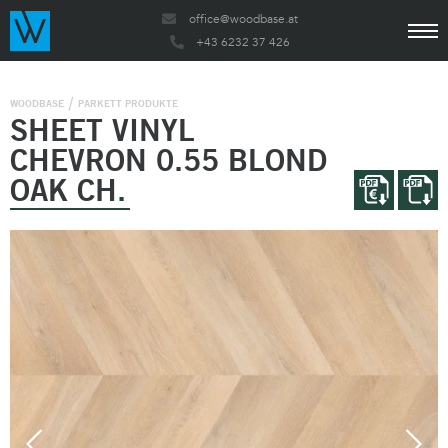
office@woodbase.at
+43 6232 37 426
WOODBASE
PARKETT PRODUKTE
SHEET VINYL
CHEVRON 0.55 BLOND
OAK CH