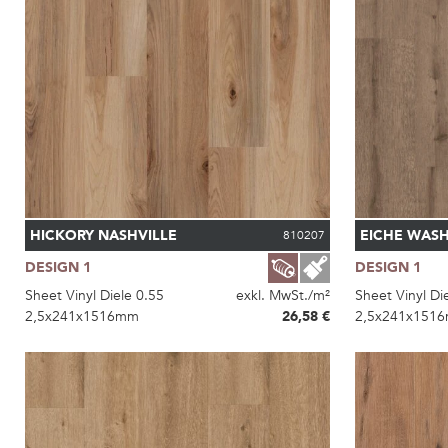
HICKORY NASHVILLE
EICHE WAS
810207
DESIGN 1
DESIGN 1
Sheet Vinyl Diele 0.55
exkl. MwSt./m²
Sheet Vinyl Di
2,5x241x1516mm
26,58 €
2,5x241x151