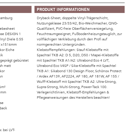
PRODUKT INFORMATIONEN
Hamburg
Dryback-Sheet, doppelte Vinyl-Trägerschicht,
9
Nutzungsklasse 23/33/42, Bio-Weichmacher, QNG-
lebesheet
Qualifiziert, PVC-freie Oberflächenversiegelung,
se DESIGN 1
Feuchtraumgeeignet, Fußbodenheizungstauglich, zur
inyl Diele 0.55
vollflächigen Verklebung durch den Profi auf
41x1516mm
normgerechten Untergründen.
kor Eiche
Klebstoffempfehlungen: Stauf-Klebstoffe mit
ik
Spachtel TKB A2: D 5, D20, D50 / Mapei-Klebstoffe
rgeprägt gebürstet
mit Spachtel TKB A1/A2: Ultrabond Eco 4 LVT,
sh matt
Ultrabond Eco V4SP / Sika-Klebstoffe mit Spachtel
kor
TKB A1: Sikabond 130 Design Floor, Schönox Protect
un
/ Ardex AF139, AF2224, AF 180, AF 181W, AF 155 /
Wulff-Klebstoff mit Spachtel TKB A2: Ultra-Strong,
6m²
Supra-Strong, Multi-Strong, Power-Tack 100.
55mm
Verlegerichtlinien, Klebstoff-Empfehlungen &
Pflegeanweisungen des Herstellers beachten!
ase
yback
. bei LVT-