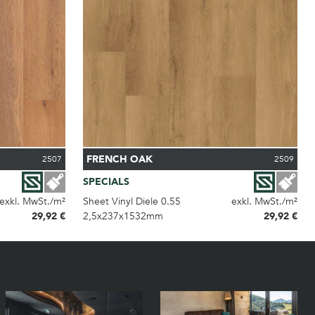
FRENCH OAK
2507
2509
SPECIALS
exkl. MwSt./m²
Sheet Vinyl Diele 0.55
exkl. MwSt./m²
29,92 €
2,5x237x1532mm
29,92 €