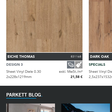
EICHE THOMAS
DARK OAK
831168
DESIGN 3
SPECIALS
Sheet Vinyl Diele 0.30
exkl. MwSt./m²
Sheet Vinyl Di
2x228x1219mm
21,58 €
2,5x237x153
PARKETT BLOG