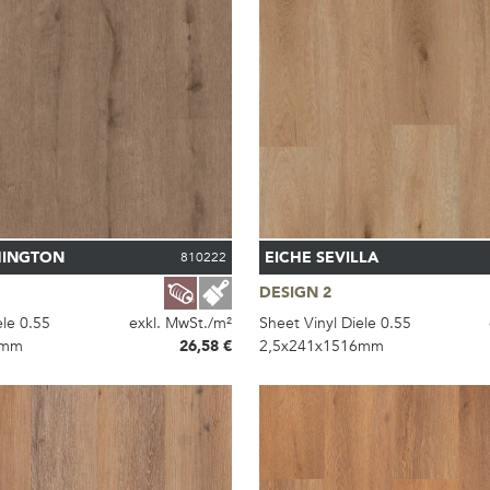
HINGTON
EICHE SEVILLA
810222
DESIGN 2
ele 0.55
exkl. MwSt./m²
Sheet Vinyl Diele 0.55
6mm
26,58 €
2,5x241x1516mm