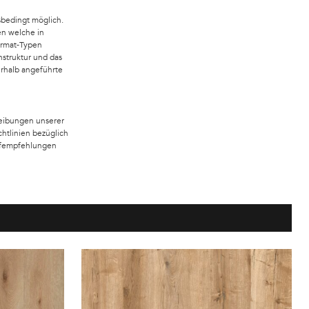
bedingt möglich.
en welche in
ormat-Typen
nstruktur und das
erhalb angeführte
eibungen unserer
chtlinien bezüglich
offempfehlungen