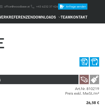
office@woodbase.at
+43 6232 37 426
Anfrage senden
WERK
REFERENZEN
DOWNLOADS
TEAM
KONTAKT
E
G
Art.Nr. 810219
Preis exkl. MwSt./m²
26,58 €