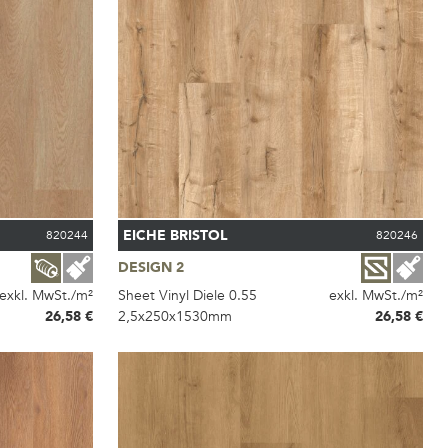
EICHE BRISTOL
820244
820246
DESIGN 2
exkl. MwSt./m²
Sheet Vinyl Diele 0.55
exkl. MwSt./m²
26,58 €
2,5x250x1530mm
26,58 €