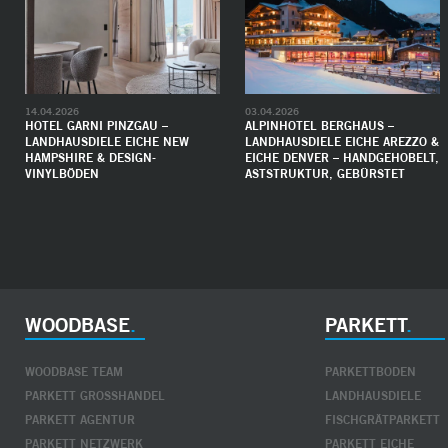
14.04.2026
03.04.2026
HOTEL GARNI PINZGAU –
ALPINHOTEL BERGHAUS –
LANDHAUSDIELE EICHE NEW
LANDHAUSDIELE EICHE AREZZO &
HAMPSHIRE & DESIGN-
EICHE DENVER – HANDGEHOBELT,
VINYLBÖDEN
ASTSTRUKTUR, GEBÜRSTET
WOODBASE
PARKETT
WOODBASE TEAM
PARKETTBODEN
PARKETT GROSSHANDEL
LANDHAUSDIELE
PARKETT AGENTUR
FISCHGRÄTPARKETT
PARKETT NETZWERK
PARKETT EICHE