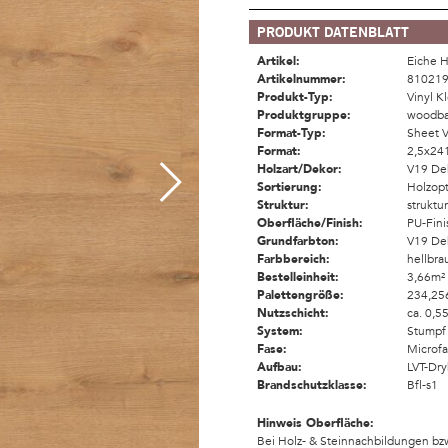
PRODUKT DATENBLATT
Artikel:
Eiche 
Artikelnummer:
81021
Produkt-Typ:
Vinyl K
Produktgruppe:
woodba
Format-Typ:
Sheet V
Format:
2,5x2
Holzart/Dekor:
V19 De
Sortierung:
Holzopt
Struktur:
struktu
Oberfläche/Finish:
PU-Fini
Grundfarbton:
V19 De
Farbbereich:
hellbra
Bestelleinheit:
3,66m²
Palettengröße:
234,25
Nutzschicht:
ca. 0,
System:
Stumpf
Fase:
Microf
Aufbau:
LVT-Dr
Brandschutzklasse:
Bfl-s1
Hinweis Oberfläche:
Bei Holz- & Steinnachbildungen bzw