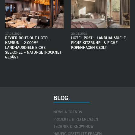
17.03.2026
20.01.2026
REVIER BOUTIQUE HOTEL
HOTEL POST – LANDHAUSDIELE
KAPRUN – 2.000M²
EICHE KITZBÜHEL & EICHE
LANDHAUSDIELE EICHE
KOPENHAGEN GEÖLT
SEEKOFEL – NATURGETROCKNET
GESÄGT
BLOG
NEWS & TRENDS
PROJEKTE & REFERENZEN
TECHNIK & KNOW-HOW
HÄUFIG GESTELLTE FRAGEN