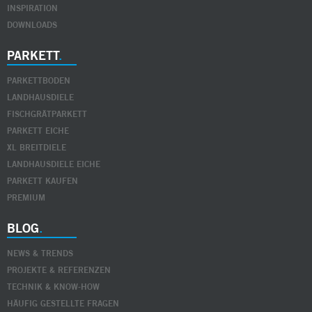
INSPIRATION
DOWNLOADS
PARKETT
PARKETTBODEN
LANDHAUSDIELE
FISCHGRÄTPARKETT
PARKETT EICHE
XL BREITDIELE
LANDHAUSDIELE EICHE
PARKETT KAUFEN
PREMIUM
BLOG
NEWS & TRENDS
PROJEKTE & REFERENZEN
TECHNIK & KNOW-HOW
HÄUFIG GESTELLTE FRAGEN