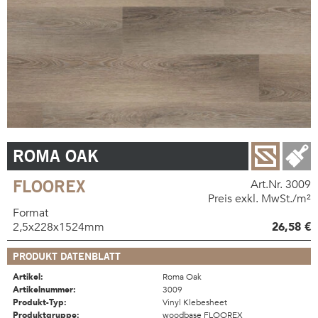
ROMA OAK
FLOOREX
Art.Nr. 3009
Preis exkl. MwSt./m²
Format
2,5x228x1524mm
26,58 €
PRODUKT DATENBLATT
Artikel:
Roma Oak
Artikelnummer:
3009
Produkt-Typ:
Vinyl Klebesheet
Produktgruppe:
woodbase FLOOREX