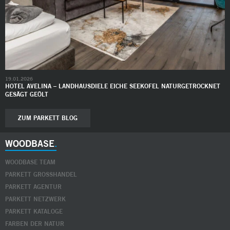
19.01.2026
HOTEL AVELINA – LANDHAUSDIELE EICHE SEEKOFEL NATURGETROCKNET
GESÄGT GEÖLT
ZUM PARKETT BLOG
WOODBASE
WOODBASE TEAM
PARKETT GROSSHANDEL
PARKETT AGENTUR
PARKETT NETZWERK
PARKETT KATALOGE
FARBEN DER NATUR