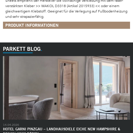
Sheets empfiehlt der Hersteller die vollflächige Verklebung mit dem faser-
verstärkten Kleber >> WAKOL D3318 (Artikel 2015933) << oder einem
gleichwertigem Klebstoff. Geeignet für die Verlegung auf Fußbodenheizung
und sehr strapazierfähig.
PRODUKT INFORMATIONEN
PARKETT BLOG
14.04.2026
HOTEL GARNI PINZGAU – LANDHAUSDIELE EICHE NEW HAMPSHIRE &