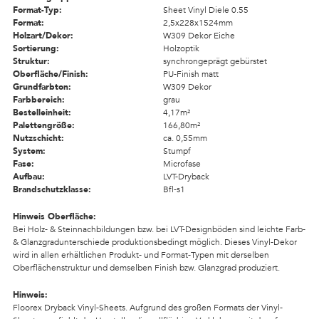
Format-Typ:
Sheet Vinyl Diele 0.55
Format:
2,5x228x1524mm
Holzart/Dekor:
W309 Dekor Eiche
Sortierung:
Holzoptik
Struktur:
synchrongeprägt gebürstet
Oberfläche/Finish:
PU-Finish matt
Grundfarbton:
W309 Dekor
Farbbereich:
grau
Bestelleinheit:
4,17m²
Palettengröße:
166,80m²
Nutzschicht:
ca. 0,55mm
System:
Stumpf
Fase:
Microfase
Aufbau:
LVT-Dryback
Brandschutzklasse:
Bfl-s1
Hinweis Oberfläche:
Bei Holz- & Steinnachbildungen bzw. bei LVT-Designböden sind leichte Farb-
& Glanzgradunterschiede produktionsbedingt möglich. Dieses Vinyl-Dekor
wird in allen erhältlichen Produkt- und Format-Typen mit derselben
Oberflächenstruktur und demselben Finish bzw. Glanzgrad produziert.
Hinweis:
Floorex Dryback Vinyl-Sheets. Aufgrund des großen Formats der Vinyl-