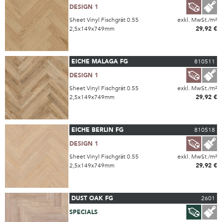
DESIGN 1
Sheet Vinyl Fischgrät 0.55
exkl. MwSt./m²
2,5x149x749mm
29,92 €
EICHE MALAGA FG
810511
DESIGN 1
Sheet Vinyl Fischgrät 0.55
exkl. MwSt./m²
2,5x149x749mm
29,92 €
EICHE BERLIN FG
810518
DESIGN 1
Sheet Vinyl Fischgrät 0.55
exkl. MwSt./m²
2,5x149x749mm
29,92 €
DUST OAK FG
2601
SPECIALS