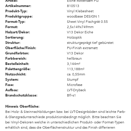
Artikel:
Eiche Rotterdam FG
Artikelnummer:
810513
Produkt-Typ:
Vinyl Klebesheet
Produktgruppe:
woodbase DESIGN 1
Format-Typ:
Sheet Vinyl Fischgrät 0.55
Format:
2,5x149x749mm
Holzart/Dekor:
V13 Dekor Eiche
Sortierung:
Holzoptik
Struktur:
strukturgeprägt tief gebürstet
Oberfläche/Finish:
PU-Finish extramatt
Grundfarbton:
V13 Dekor
Farbbereich:
hellbraun
Bestelleinheit:
3,144m²
Palettengröße:
113,188m²
Nutzschicht:
ca. 0,55mm
System:
Stumpf
Fase:
Microfase
Aufbau:
LVT-Dryback
Brandschutzklasse:
Bfl-s1
Hinweis Oberfläche:
Bei Holz- & Steinnachbildungen bzw. bei LVT-Designböden sind leichte Farb-
& Glanzgradunterschiede produktionsbedingt möglich. Bitte beachten Sie
bei Vinyl-Dekoren welche in unterschiedlichen Produkt- oder Format-Typen
erhältlich sind, dass die Oberflächenstruktur und das Finish differieren