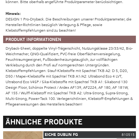
können. Bitte oberhalb angeführte Produktparameter berücksichtigen.
Hinweis:
DESIGN 1 Pro-Dryback. Die Beschreibungen unserer Produktparameter, die
Hersteller-Richtlinien bezüglich Verlegung & Pflege, sowie
Klebstoffempfehlungen sind zu beachten!
PRODUKT INFORMATIONEN
Dryback-Sheet, doppelte Vinyl-Trägerschicht, Nutzungsklasse 23/33/42, Bio-
Weichmacher, QNG-Qualifiziert, PVC-freie Oberflächenversiegelung,
Feuchtraumgeeignet, Fußbodenheizungstauglich, zur vollflächigen
Verklebung durch den Profi auf normgerechten Untergründen.
Klebstoffempfehlungen: Stauf-Klebstoffe mit Spachtel TKB A2: D 5, D20,
D50 / Mapei-Klebstoffe mit Spachtel TKB A1/A2: Ultrabond Eco 4 LVT,
Ultrabond Eco V4SP / Sika-Klebstoffe mit Spachtel TKB A1: Sikabond 130
Design Floor, Schönox Protect / Ardex AF139, AF2224, AF 180, AF 181W,
AF 155 / Wulff-Klebstoff mit Spachtel TKB A2: Ultra-Strong, Supra-Strong,
Multi-Strong, Power-Tack 100. Verlegerichtlinien, Klebstoff-Empfehlungen &
Pflegeanweisungen des Herstellers beachten!
ÄHNLICHE PRODUKTE
EICHE DUBLIN FG
810515