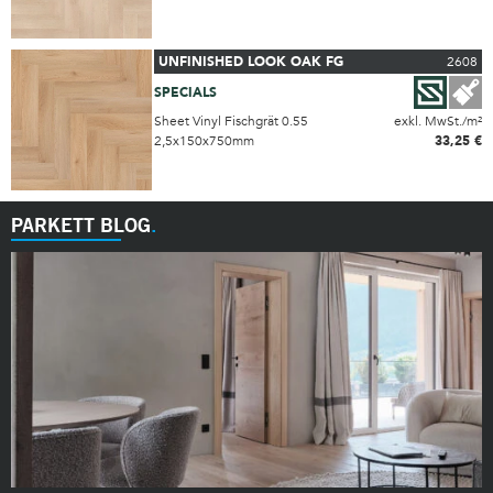
UNFINISHED LOOK OAK FG
2608
SPECIALS
Sheet Vinyl Fischgrät 0.55
exkl. MwSt./m²
2,5x150x750mm
33,25 €
PARKETT BLOG