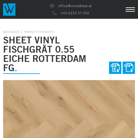
office@woodbase.at
+43 6232 37 426
WOODBASE
PARKETT PRODUKTE
SHEET VINYL
FISCHGRÄT 0.55
EICHE ROTTERDAM
FG