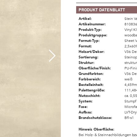
PRODUKT DATENBLATT
Artikel:
Stein Va
Artikelnummer:
81083
Produkt-Typ:
Vinyl K
Produktgruppe:
woodba
Format-Typ:
Sheet V
Format:
2,5x6
Holzart/Dekor:
V36 De
Sortierung:
Steinop
Struktur:
struktu
Oberfläche/Finish:
PU-Fini
Grundfarbton:
V36 De
Farbbereich:
weiß
Bestelleinheit:
4,459m
Palettengröße:
111,48
Nutzschicht:
ca. 0,
System:
Stumpf
Fase:
Microf
Aufbau:
LVT-Dr
Brandschutzklasse:
Bfl-s1
Hinweis Oberfläche:
Bei Holz- & Steinnachbildungen bzw