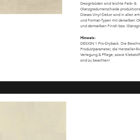
Designböden sind leichte Farb- &
Glanzgradunterschiede produktions
Dieses Vinyl-Dekor wird in allen erh
und Format-Typen mit derselben Ob
und demselben Finish bzw. Glanzgra
Hinweis:
DESIGN 1 Pro-Dryback. Die Beschr
Produktparameter, die Hersteller-Ri
Verlegung & Pflege, sowie Klebst
sind zu beachten!