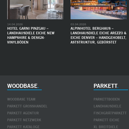
14.04.2026
03.04.2026
HOTEL GARNI PINZGAU –
ALPINHOTEL BERGHAUS –
LANDHAUSDIELE EICHE NEW
LANDHAUSDIELE EICHE AREZZO &
HAMPSHIRE & DESIGN-
EICHE DENVER – HANDGEHOBELT,
VINYLBÖDEN
ASTSTRUKTUR, GEBÜRSTET
WOODBASE
PARKETT
WOODBASE TEAM
PARKETTBODEN
PARKETT GROSSHANDEL
LANDHAUSDIELE
PARKETT AGENTUR
FISCHGRÄTPARKETT
PARKETT NETZWERK
PARKETT EICHE
PARKETT KATALOGE
XL BREITDIELE