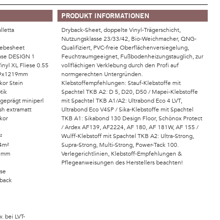
PRODUKT INFORMATIONEN
lletta
Dryback-Sheet, doppelte Vinyl-Trägerschicht,
6
Nutzungsklasse 23/33/42, Bio-Weichmacher, QNG-
lebesheet
Qualifiziert, PVC-freie Oberflächenversiegelung,
se DESIGN 1
Feuchtraumgeeignet, Fußbodenheizungstauglich, zur
inyl XL Fliese 0.55
vollflächigen Verklebung durch den Profi auf
09x1219mm
normgerechten Untergründen.
kor Stein
Klebstoffempfehlungen: Stauf-Klebstoffe mit
tik
Spachtel TKB A2: D 5, D20, D50 / Mapei-Klebstoffe
rgeprägt miniperl
mit Spachtel TKB A1/A2: Ultrabond Eco 4 LVT,
sh extramatt
Ultrabond Eco V4SP / Sika-Klebstoffe mit Spachtel
kor
TKB A1: Sikabond 130 Design Floor, Schönox Protect
/ Ardex AF139, AF2224, AF 180, AF 181W, AF 155 /
²
Wulff-Klebstoff mit Spachtel TKB A2: Ultra-Strong,
4m²
Supra-Strong, Multi-Strong, Power-Tack 100.
55mm
Verlegerichtlinien, Klebstoff-Empfehlungen &
Pflegeanweisungen des Herstellers beachten!
ase
yback
. bei LVT-