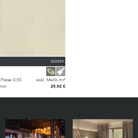
820859
 Fliese 0.55
exkl. MwSt./m²
9mm
29,92 €