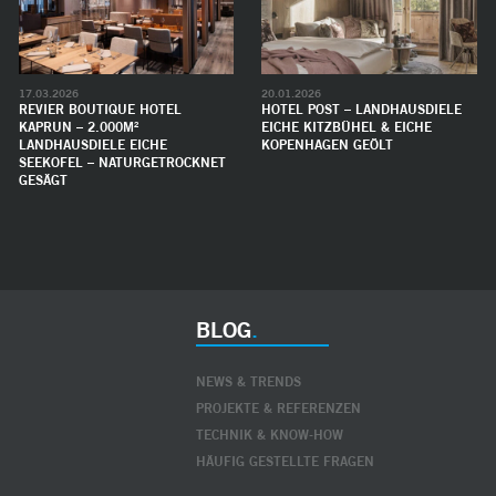
17.03.2026
20.01.2026
REVIER BOUTIQUE HOTEL
HOTEL POST – LANDHAUSDIELE
KAPRUN – 2.000M²
EICHE KITZBÜHEL & EICHE
LANDHAUSDIELE EICHE
KOPENHAGEN GEÖLT
SEEKOFEL – NATURGETROCKNET
GESÄGT
BLOG
NEWS & TRENDS
PROJEKTE & REFERENZEN
TECHNIK & KNOW-HOW
HÄUFIG GESTELLTE FRAGEN