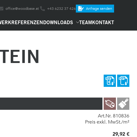
office@woodbase.at
+43 6232 37 426
Anfrage senden
WERK
REFERENZEN
DOWNLOADS
TEAM
KONTAKT
STEIN
Art.Nr. 810836
Preis exkl. MwSt./m²
29,92 €