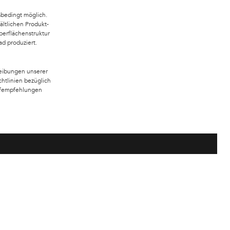
bedingt möglich.
ältlichen Produkt-
erflächenstruktur
d produziert.
eibungen unserer
chtlinien bezüglich
offempfehlungen