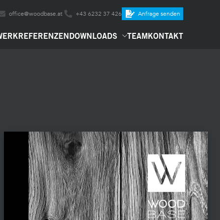
office@woodbase.at
+43 6232 37 426
Anfrage senden
WERK
REFERENZEN
DOWNLOADS
TEAM
KONTAKT